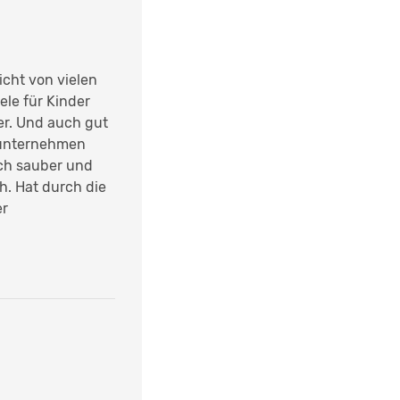
icht von vielen
le für Kinder
ter. Und auch gut
l unternehmen
ch sauber und
h. Hat durch die
er