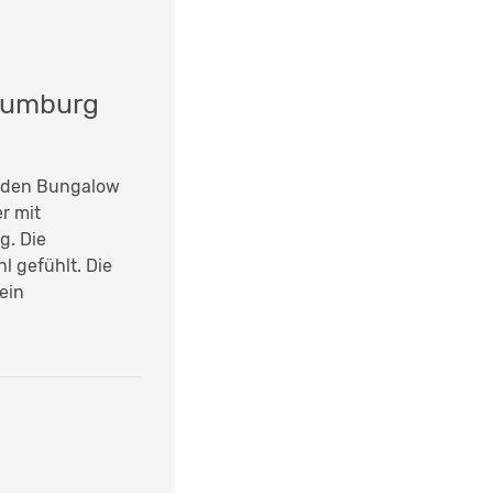
Naumburg
r den Bungalow
r mit
g. Die
l gefühlt. Die
sein