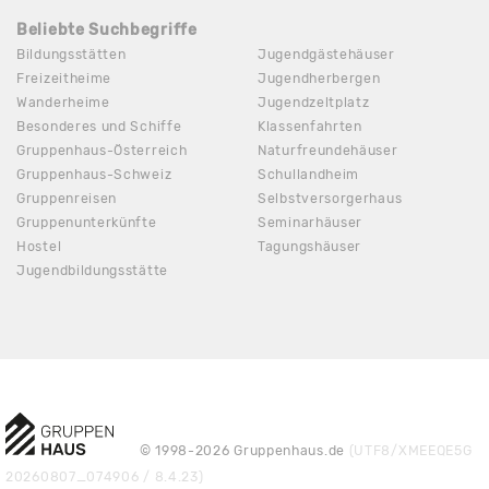
Beliebte Suchbegriffe
Bildungsstätten
Jugendgästehäuser
Freizeitheime
Jugendherbergen
Wanderheime
Jugendzeltplatz
Besonderes und Schiffe
Klassenfahrten
Gruppenhaus-Österreich
Naturfreundehäuser
Gruppenhaus-Schweiz
Schullandheim
Gruppenreisen
Selbstversorgerhaus
Gruppenunterkünfte
Seminarhäuser
Hostel
Tagungshäuser
Jugendbildungsstätte
© 1998-2026 Gruppenhaus.de
(UTF8/XMEEQE5G
20260807_074906 / 8.4.23)