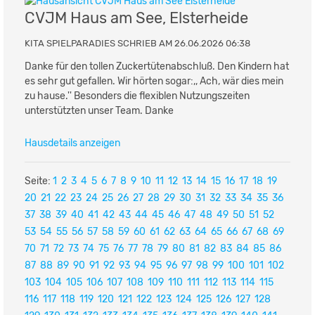
CVJM Haus am See, Elsterheide
KITA SPIELPARADIES SCHRIEB AM 26.06.2026 06:38
Danke für den tollen Zuckertütenabschluß. Den Kindern hat
es sehr gut gefallen. Wir hörten sogar:,, Ach, wär dies mein
zu hause.'' Besonders die flexiblen Nutzungszeiten
unterstützten unser Team. Danke
Hausdetails anzeigen
Seite:
1
2
3
4
5
6
7
8
9
10
11
12
13
14
15
16
17
18
19
20
21
22
23
24
25
26
27
28
29
30
31
32
33
34
35
36
37
38
39
40
41
42
43
44
45
46
47
48
49
50
51
52
53
54
55
56
57
58
59
60
61
62
63
64
65
66
67
68
69
70
71
72
73
74
75
76
77
78
79
80
81
82
83
84
85
86
87
88
89
90
91
92
93
94
95
96
97
98
99
100
101
102
103
104
105
106
107
108
109
110
111
112
113
114
115
116
117
118
119
120
121
122
123
124
125
126
127
128