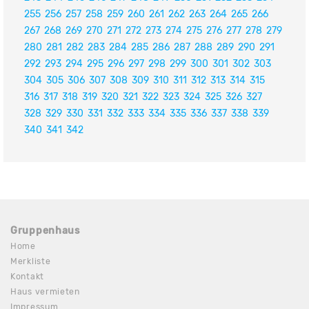
255
256
257
258
259
260
261
262
263
264
265
266
267
268
269
270
271
272
273
274
275
276
277
278
279
280
281
282
283
284
285
286
287
288
289
290
291
292
293
294
295
296
297
298
299
300
301
302
303
304
305
306
307
308
309
310
311
312
313
314
315
316
317
318
319
320
321
322
323
324
325
326
327
328
329
330
331
332
333
334
335
336
337
338
339
340
341
342
Gruppenhaus
Home
Merkliste
Kontakt
Haus vermieten
Impressum