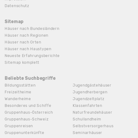
Datenschutz
Sitemap
Häuser nach Bundesländern
Häuser nach Regionen
Häuser nach Orten
Häuser nach Haustypen
Neueste Erfahrungsberichte
Sitemap komplett
Beliebte Suchbegriffe
Bildungsstätten
Jugendgästehäuser
Freizeitheime
Jugendherbergen
Wanderheime
Jugendzeltplatz
Besonderes und Schiffe
Klassenfahrten
Gruppenhaus-Österreich
Naturfreundehäuser
Gruppenhaus-Schweiz
Schullandheim
Gruppenreisen
Selbstversorgerhaus
Gruppenunterkünfte
Seminarhäuser