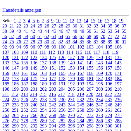
Hausdetails anzeigen
Seite:
1
2
3
4
5
6
7
8
9
10
11
12
13
14
15
16
17
18
19
20
21
22
23
24
25
26
27
28
29
30
31
32
33
34
35
36
37
38
39
40
41
42
43
44
45
46
47
48
49
50
51
52
53
54
55
56
57
58
59
60
61
62
63
64
65
66
67
68
69
70
71
72
73
74
75
76
77
78
79
80
81
82
83
84
85
86
87
88
89
90
91
92
93
94
95
96
97
98
99
100
101
102
103
104
105
106
107
108
109
110
111
112
113
114
115
116
117
118
119
120
121
122
123
124
125
126
127
128
129
130
131
132
133
134
135
136
137
138
139
140
141
142
143
144
145
146
147
148
149
150
151
152
153
154
155
156
157
158
159
160
161
162
163
164
165
166
167
168
169
170
171
172
173
174
175
176
177
178
179
180
181
182
183
184
185
186
187
188
189
190
191
192
193
194
195
196
197
198
199
200
201
202
203
204
205
206
207
208
209
210
211
212
213
214
215
216
217
218
219
220
221
222
223
224
225
226
227
228
229
230
231
232
233
234
235
236
237
238
239
240
241
242
243
244
245
246
247
248
249
250
251
252
253
254
255
256
257
258
259
260
261
262
263
264
265
266
267
268
269
270
271
272
273
274
275
276
277
278
279
280
281
282
283
284
285
286
287
288
289
290
291
292
293
294
295
296
297
298
299
300
301