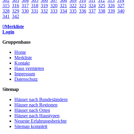
302
303
304
305
306
307
308
309
310
311
312
313
314
315
316
317
318
319
320
321
322
323
324
325
326
327
328
329
330
331
332
333
334
335
336
337
338
339
340
341
342
0
Merkliste
Login
Gruppenhaus
Home
Merkliste
Kontakt
Haus vermieten
Impressum
Datenschutz
Sitemap
Häuser nach Bundesländern
Häuser nach Regionen
Häuser nach Orten
Häuser nach Haustypen
Neueste Erfahrungsberichte
Sitemap komplett