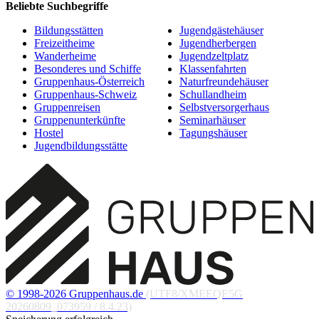
Beliebte Suchbegriffe
Bildungsstätten
Jugendgästehäuser
Freizeitheime
Jugendherbergen
Wanderheime
Jugendzeltplatz
Besonderes und Schiffe
Klassenfahrten
Gruppenhaus-Österreich
Naturfreundehäuser
Gruppenhaus-Schweiz
Schullandheim
Gruppenreisen
Selbstversorgerhaus
Gruppenunterkünfte
Seminarhäuser
Hostel
Tagungshäuser
Jugendbildungsstätte
© 1998-2026 Gruppenhaus.de
(UTF8/XMEEQE5G
20260809_073959 / 8.4.23)