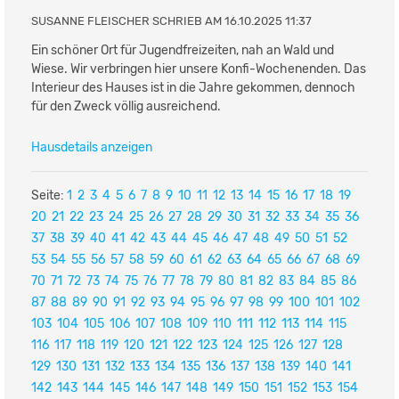
SUSANNE FLEISCHER SCHRIEB AM 16.10.2025 11:37
Ein schöner Ort für Jugendfreizeiten, nah an Wald und
Wiese. Wir verbringen hier unsere Konfi-Wochenenden. Das
Interieur des Hauses ist in die Jahre gekommen, dennoch
für den Zweck völlig ausreichend.
Hausdetails anzeigen
Seite:
1
2
3
4
5
6
7
8
9
10
11
12
13
14
15
16
17
18
19
20
21
22
23
24
25
26
27
28
29
30
31
32
33
34
35
36
37
38
39
40
41
42
43
44
45
46
47
48
49
50
51
52
53
54
55
56
57
58
59
60
61
62
63
64
65
66
67
68
69
70
71
72
73
74
75
76
77
78
79
80
81
82
83
84
85
86
87
88
89
90
91
92
93
94
95
96
97
98
99
100
101
102
103
104
105
106
107
108
109
110
111
112
113
114
115
116
117
118
119
120
121
122
123
124
125
126
127
128
129
130
131
132
133
134
135
136
137
138
139
140
141
142
143
144
145
146
147
148
149
150
151
152
153
154