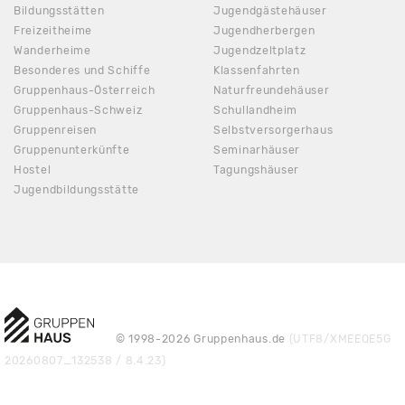
Bildungsstätten
Jugendgästehäuser
Freizeitheime
Jugendherbergen
Wanderheime
Jugendzeltplatz
Besonderes und Schiffe
Klassenfahrten
Gruppenhaus-Österreich
Naturfreundehäuser
Gruppenhaus-Schweiz
Schullandheim
Gruppenreisen
Selbstversorgerhaus
Gruppenunterkünfte
Seminarhäuser
Hostel
Tagungshäuser
Jugendbildungsstätte
© 1998-2026 Gruppenhaus.de
(UTF8/XMEEQE5G
20260807_132538 / 8.4.23)